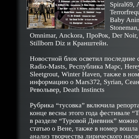
Spiral69
,
A
Terrorfreq
Baby Ani
Stoneman
Omnimar
,
Anckora
,
ПроРок
, Der Noir
Stillborn Diz и
Кранштейн
.
Новостной блок осветил последние с
Radio-Masts
,
Республика Марс
,
Here
Sleetgrout
, Winter Haven, также в но
информацию о
Mars372
,
Syrian
,
Сеа
Револьвер
,
Death Instincts
Рубрика “тусовка” включила репорт
конце весны этого года фестивале
“T
в разделе “Туровой Дневник” можно
статью о Вене, также в номер вошла 
анализ творчества лирического насл