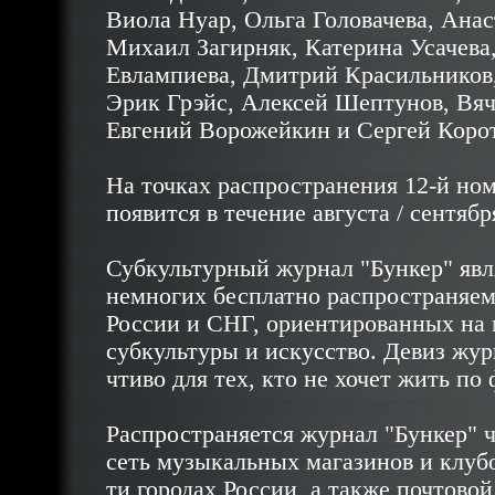
Виола Нуар, Ольга Головачева, Анас
Михаил Загирняк, Катерина Усачева
Евлампиева, Дмитрий Красильников,
Эрик Грэйс, Алексей Шептунов, Вяче
Евгений Ворожейкин и Сергей Корот
На точках распространения 12-й но
появится в течение августа / сентября
Субкультурный
журнал "Бункер"
явл
немногих бесплатно распространяем
России и СНГ, ориентированных на
субкультуры и искусство. Девиз жур
чтиво для тех, кто не хочет жить по
Распространяется
журнал "Бункер"
ч
сеть музыкальных магазинов и клубо
ти городах России, а также почтово