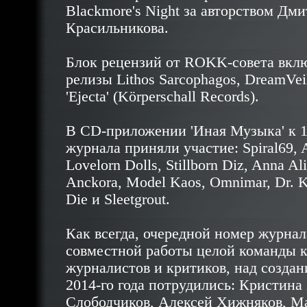
Blackmore's Night за авторством Дм
Красильникова.
Блок рецензий от ROKK-совета вкл
релизы
Lithos Sarcophagos
,
DreamVei
'Ejecta' (Körperschall Records).
В CD-приложении 'Иная Музыка' к 
журнала приняли участие:
Spiral69
,
A
Lovelorn Dolls
, Stillborn Diz, Anna Al
Anckora
, Model Kaos,
Omnimar
, Dr. 
Die
и
Sleetgrout
.
Как всегда, очередной номер журнала
совместной работы целой команды к
журналистов и критиков, над создан
2014-го года потрудились: Кристина
Слободчиков, Алексей Хижняков, М