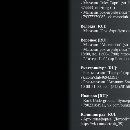
- Магазин "Муз Торг" (ул. Н
374443, muztorg.ru)
- Магазин рок-атрибутики "
+79377279085, vk.com/club
Вологда [RU]:
- Магазин "Рок Атрибутики" 
Воронеж [RU]:
- Магазин "Alternation" (ул
- Магазин рок-атрибутики "В
18:00, вс. 11:00-17:00; http
- "Литера Паб" (пр.Революци
Екатеринбург [RU]:
- Рок-магазин "Таркус" (пр.
vk.com/club46943391)
- Рок-магазин "Arcanum Stor
10:00-21:00; тел. (343)2015
Иваново [RU]:
- Rock Underground "Бунке
+79023184911,
vk.com/bunke
Калининград [RU]:
- Арт- платформа "Детройт" 
https://vk.com/detroit_39)