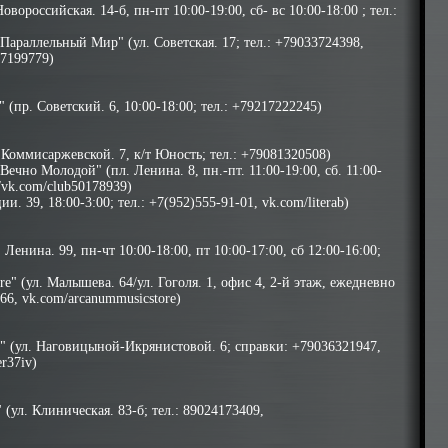
овороссийская. 14-б, пн-пт 10:00-19:00, сб- вс 10:00-18:00 ; тел.:
Параллельный Мир" (ул. Советская. 17; тел.: +79033724398,
17199779)
(пр. Советский. 6, 10:00-18:00; тел.: +79217222245)
. Коммисаржевской. 7, к/т Юность; тел.: +79081320508)
ечно Молодой" (пл. Ленина. 8, пн.-пт. 11:00-19:00, сб. 11:00-
://vk.com/club50178939)
и. 39, 18:00-3:00; тел.: +7(952)555-91-01,
vk.com/literab
)
 Ленина. 99, пн-чт 10:00-18:00, пт 10:00-17:00, сб 12:00-16:00;
e" (ул. Малышева. 64/ул. Гоголя. 1, офис 4, 2-й этаж, ежедневно
666,
vk.com/arcanummusicstore
)
р" (ул. Наговицыной-Икрянистовой. 6; справки: +79036321947,
r37iv
)
(ул. Клиническая. 83-б; тел.: 89024173409,