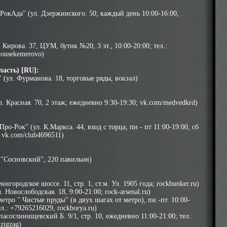
РокАда" (ул. Дзержинского. 50; каждый день 10:00-16:00,
 Кирова. 37, ЦУМ, бутик №20, 3 эт., 10:00-20:00; тел.:
housekemerovo)
асть) [RU]:
 (ул. Фурманова. 18, торговые ряды, вокзал)
. Красная. 70, 2 этаж; ежедневно 9:30-19:30; vk.com/medvedkrd)
ро-Рок" (ул. К.Маркса. 44, вход с торца, пн - пт 11:00-19:00, сб
; vk.com/club4696511)
 "Сосновский", 220 павильон)
игородское шоссе. 11, стр. 1, ст.м. Ул. 1905 года; rockbunker.ru)
 Новослободская. 18, 9:00-21:00; rock-arsenal.ru)
тро '' Чистые пруды'' (в двух шагах от метро), пн.-пт. 10:00-
тел.: +79265216029, rockborya.ru)
пасоглинищевский Б. 9/1, стр. 10, ежедневно 11:00-21:00; тел.:
zigzag)