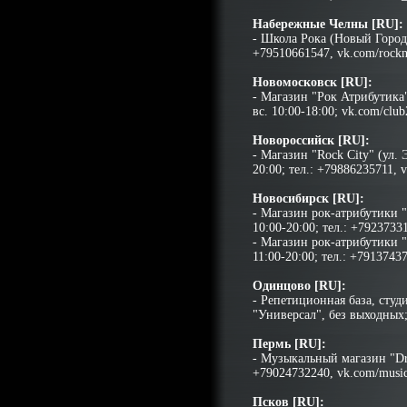
Набережные Челны [RU]:
- Школа Рока (Новый Город.
+79510661547, vk.com/rockn
Новомосковск [RU]:
- Магазин "Рок Атрибутика" 
вс. 10:00-18:00; vk.com/clu
Новороссийск [RU]:
- Магазин "Rock City" (ул.
20:00; тел.: +79886235711, 
Новосибирск [RU]:
- Магазин рок-атрибутики "D
10:00-20:00; тел.: +7923733
- Магазин рок-атрибутики 
11:00-20:00; тел.: +79137437
Одинцово [RU]:
- Репетиционная база, студ
"Универсал", без выходных
Пермь [RU]:
- Музыкальный магазин "Dri
+79024732240, vk.com/music
Псков [RU]: