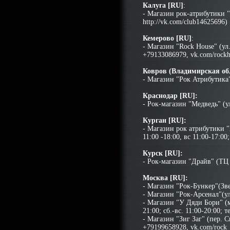
Калуга [RU]
:
- Магазин рок-атрибутики "
http://vk.com/club14625696)
Кемерово [RU]
:
- Магазин "Rock House" (ул.
+79133086979, vk.com/rock
Ковров (Владимирская обл
- Магазин "Рок Атрибутика"
Краснодар [RU]:
- Рок-магазин "Медведь" (ул
Курган [RU]:
- Магазин рок атрибутики "П
11:00 -18:00, вс 11:00-17:00
Курск [RU]:
- Рок-магазин "Драйв" (ТЦ
Москва [RU]:
- Магазин "Рок-Бункер"(Звен
- Магазин "Рок-Арсенал"(ул.
- Магазин "У Дяди Бори" (ме
21:00; сб.-вс. 11:00-20:00; 
- Магазин "Зиг Заг" (пер. С
+79199658928, vk.com/rock_