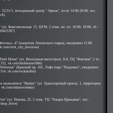
 52/31/3, молодежный центр " Орион", вт-вс 14:00-20:00, тел.:
ch)
(ул. Комсомольская. 15, ЦУМ, 2 этаж, пн.-пт. 10:00- 19:00, сб.-
b20425367)
 Энгельса. 47 (напротив Ленинского парка), ежедневно 11:00-
vk.com/rock_city_novoross)
ark House" (ул. Вокзальная магистраль. 8-б, ТЦ "Флагман" 2 эт.,
1332, vk.com/darkhouse1666)
"Neformat" (Красный пр. 161, Лофт-парк "Подземка"; ежедневно
514, vk.com/rockatribut)
ия звукозаписи "Bunker" (ул. Транспортный проезд. 1, территория
;
vk.com/odintsovobnkr
)
ve" (ул. Попова, 25, 2 этаж, ТЦ "Товары Прикамья"; тел.:
shop_drive)