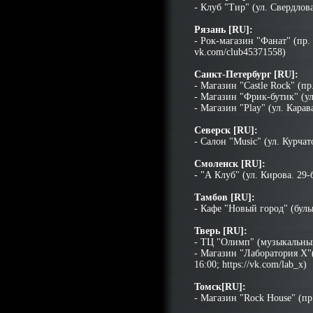
- Клуб "Tир" (ул. Свердлова. 
Рязань [RU]:
- Рок-магазин "Фанат" (пр. 
vk.com/club45371558)
Санкт-Петербург [RU]:
- Магазин "Castle Rock" (пр
- Магазин "Фрик-бутик" (ул.
- Магазин "Play" (ул. Карав
Северск [RU]:
- Салон "Music" (ул. Курчат
Смоленск [RU]:
- "А Клуб" (ул. Кирова. 29-б
Тамбов [RU]:
- Кафе "Новый город" (бульв
Тверь [RU]:
- ТЦ "Олимп" (музыкальный 
- Магазин "Лаборатория Х"(у
16:00; https://vk.com/lab_x)
Томск[RU]:
- Магазин "Rock House" (пр.