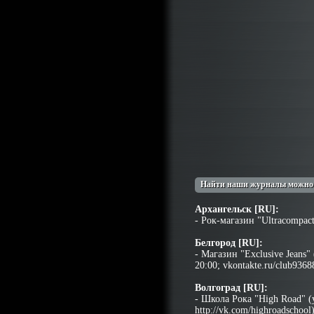
Найти наши журналы можно 
Архангельск [RU]:
- Рок-магазин "Ultracompac
Белгород [RU]:
- Магазин "Exclusive Jeans"
20:00; vkontakte.ru/club9368
Волгоград [RU]:
- Школа Рока "High Road" (у
http://vk.com/highroadschool