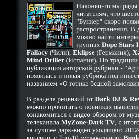
Наконец-то мы рады
читателям, что шест
"Бункер" скоро появи
распространения. В 
можно найти интерес
группах
Dope Stars I
Fallacy
(Чили),
Eklipse
(Германия),
X
Mind Driller
(Испания). По традиции
публикация авторской рубрики - "Арт
появилась и новая рубрика под инве
названием «О готике бедной замолвите
В разделе рецензий от
Dark DJ & Rev
можно прочитать о новинках вышедш
ознакомиться с видео-обзором от му
телеканала
MyZone-Dark TV
, с ито
за лучшее дарк-видео уходящего 2012-г
конечно, с Топ-10 музыкального
Bunk