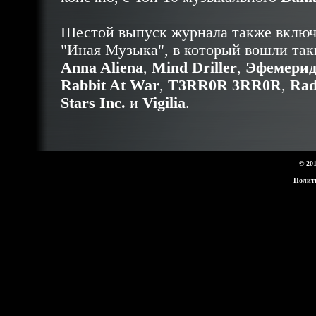
Шестой выпуск журнала также включ
"Иная Музыка", в который вошли так
Anna Aliena
,
Mind Driller
,
Эфемерид
Rabbit At War
,
T3RR0R 3RR0R
,
Rad
Stars Inc.
и
Vigilia
.
© 20
Полит