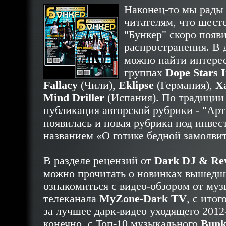
Наконец-то мы рады
читателям, что шест
"Бункер" скоро появи
распространения. В 
можно найти интерес
группах
Dope Stars I
Fallacy
(Чили),
Eklipse
(Германия),
X
Mind Driller
(Испания). По традиции
публикация авторской рубрики - "Арт
появилась и новая рубрика под инве
названием «О готике бедной замолвите
В разделе рецензий от
Dark DJ & Rev
можно прочитать о новинках вышедш
ознакомиться с видео-обзором от му
телеканала
MyZone-Dark TV
, с ито
за лучшее дарк-видео уходящего 2012-г
конечно, с Топ-10 музыкального
Bunk