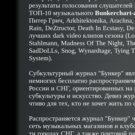
результаты голосования слушателей 
ТОП-10 музыкального
Bunkerchart-
Питер Грич, Arkhitektonika, Arachna
Rain, DeZtructor, Death In Ecstasy, D
лучших dark video клипов сезона (Lord
Stahlmann, Madness Of The Night, The
SadDoLLs, Snog, Wynardtage, Tying Ti
System).
Субкультурный журнал "Бункер" явл
немногих бесплатно распространяем
России и СНГ, ориентированных на
субкультуры и искусство. Девиз жур
чтиво для тех, кто не хочет жить по
Распространяется журнал "Бункер" 
сеть музыкальных магазинов и клубо
ти городах СНГ, а также почтовой р