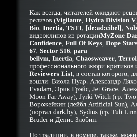
Как всегда, читателей ожидают реце
релизов (
Vigilante
,
Hydra Division V
Bio
,
Inertia
,
TSTI
,
[de:ad:cibel]
,
Nob
видеоклипов из ротации
MyZone Da
Confidence
,
Full Of Keys
,
Dope Stars
67
,
Sector 516
,
para
bellvm
,
Inertia
,
Chaosweaver
,
Terrol
профессионального жюри критиков 
Reviewers List
, в состав которого, д
вошли: Виола Нуар. Александр Ляхов
Evadam, Эрик Грэйс, Jei Grace, Але
Moon Far Away), Jyrki Witch (гр. Two
Ворожейкин (лейбл Artificial Sun), 
(портал dark.by), Sydius (гр. Tuli Li
Bruder и Денис Злобин.
По традиции, в номере, также, можн