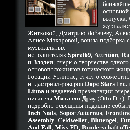
ближайше
основной 
выпуска, 
журналис
Житковой, Дмитрию Лобачеву, Алекс
Алисе Макаровой, вошла подборка с
музыкальных
исполнителях
Spiral69
,
Attrition
,
Ra
и Злодеи
; очерк о творчестве одного
основоположников готического жанр
Горации Уолполе, отчет о совместно
индастриал-рокеров
Dope Stars Inc.
Linna
и недавней презентации очере
писателя
Михаэля Драу
(Otto Dix).
подробно освещены недавние собы
Inch Nails
,
Sopor Aeternus
,
Frontlin
Assembly
,
Celdweller
,
Blutengel
,
Fun
And Fall
,
Miss FD
,
Bruderschaft
и
Te