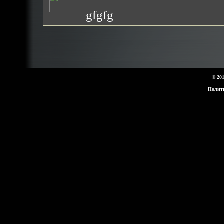
gfgfg
© 20
Полит