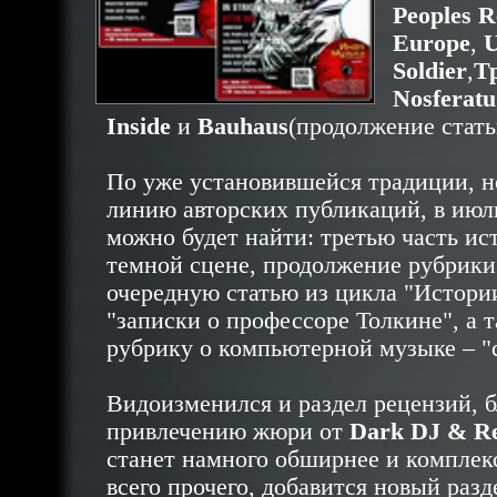
Peoples R
Europe
,
U
Soldier
,
Т
Nosferatu
Inside
и
Bauhaus
(продолжение стать
По уже установившейся традиции, 
линию авторских публикаций, в июл
можно будет найти: третью часть ис
темной сцене, продолжение рубрики
очередную статью из цикла "Истори
"записки о профессоре Толкине", а 
рубрику о компьютерной музыке – "c
Видоизменился и раздел рецензий, б
привлечению жюри от
Dark DJ & Re
станет намного обширнее и комплек
всего прочего, добавится новый разд