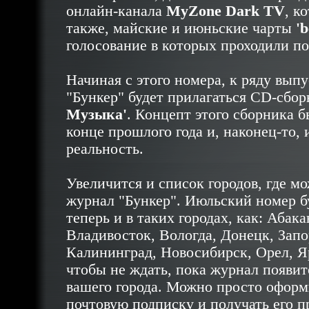
онлайн-канала
MyZone Dark TV
, к
также, майские и июньские чарты
'b
голосование в которых проходили п
Начиная с этого номера, к ряду вып
"Бункер" будет прилагаться CD-сбор
Музыка'
. Концепт этого сборника 
конце прошлого года и, наконец-то, 
реальность.
Увеличится и список городов, где м
журнал "Бункер". Июльский номер б
теперь и в таких городах, как: Абака
Владивосток, Вологда, Донецк, Запо
Калининград, Новосибирск, Орел, Я
чтобы не ждать, пока журнал появит
вашего города. Можно просто оформ
почтовую подписку и получать его п