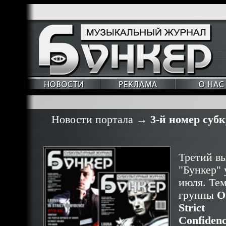
Новости портала
→
3-й номер суб
Третий в
"Бункер" 
июля. Тем
группы
O
Strict
Confiden