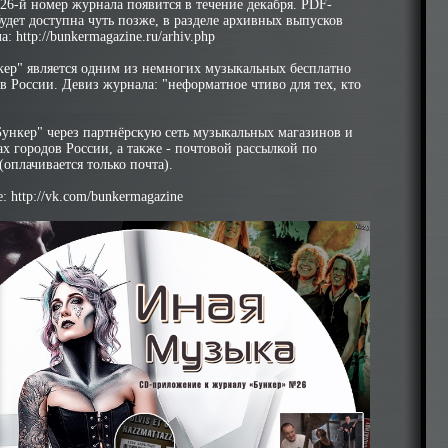
26-й номер журнала появится в течение декабря. PDF-
 будет доступна чуть позже, в разделе архивных выпусков
ла:
http://bunkermagazine.ru/arhiv.php
ер" является одним из немногих музыкальных бесплатно
 России. Девиз журнала: "неформатное чтиво для тех, кто
Бункер" через партнёрскую сеть музыкальных магазинов и
ах городов России, а также - почтовой рассылкой по
оплачивается только почта).
е:
http://vk.com/bunkermagazine