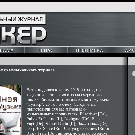
омер музыкального журнала
Вот и подошел к концу 2018-й год и, по
традиции – это время выхода очередного
номера бесплатного музыкального журнала
“Бункер”, 26-го по счету. Сегодня мы
приготовили для вас материал о
музыкальных исполнителях: Piledriver [De],
Pulvis Et Umbra [It], Nothgard [De], Funker
Vogt [De], Sunset Radio [It], Razzmattazz [De],
Deep-Ex-Sense [Ru], Carrying Goodness [Ru] и
Rusty Train [Ru], авторскую статью об эпохе