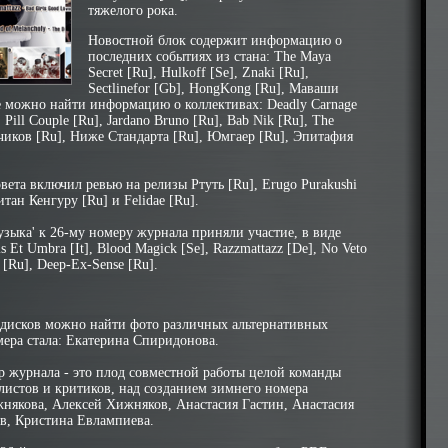
тяжелого рока.
Новостной блок содержит информацию о
последних событиях из стана: The Maya
Secret [Ru], Hulkoff [Se], Znaki [Ru],
Sectlinefor [Gb], HongKong [Ru], Маваши
ре можно найти информацию о коллективах: Deadly Carnage
 Pill Couple [Ru], Jardano Bruno [Ru], Bab Nik [Ru], The
дчиков [Ru], Ниже Стандарта [Ru], Юмгаер [Ru], Эпитафия
ета включил ревью на релизы Ртуть [Ru], Erugo Purakushi
итан Кенгуру [Ru] и Felidae [Ru].
ыка' к 26-му номеру журнала приняли участие, в виде
vis Et Umbra [It], Blood Magick [Se], Razzmattazz [De], No Veto
 [Ru], Deep-Ex-Sense [Ru].
 дисков можно найти фото различных альтернативных
мера стала: Екатерина Спиридонова.
р журнала - это плод совместной работы целой команды
листов и критиков, над созданием зимнего номера
някова, Алексей Хижняков, Анастасия Гастин, Анастасия
в, Кристина Евлампиева.