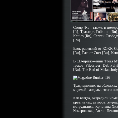
Group [Ru], также, в номе
[It], Трактиръ Гоблина [Ru],
Kettles [Ru], Сергей Слобо
[Ru].
Блок рецензий от ROKK-Cов
[Ru], Гаснет Свет [Ru], Кап
В CD-приложении 'Иная Муз
треков: Piledriver [De], Pul
[Ru], The End of Melancholy
Традиционно, на обложках
моделей, моделью этого но
Как всегда, очередной номе
креативных авторов, журна
потрудились: Кристина Хиж
Комаровская, Антон Пегано