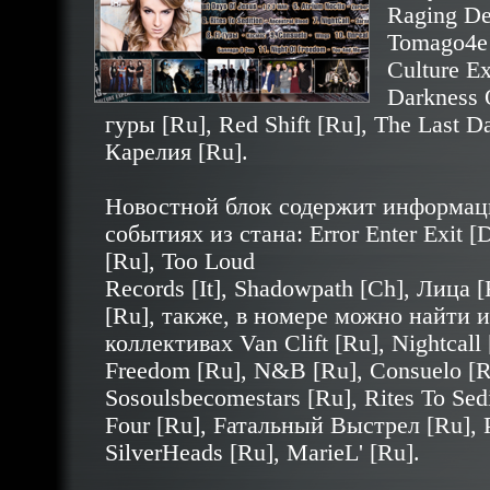
Raging Dea
Tomago4e 
Culture Ex
Darkness 
гуры [Ru], Red Shift [Ru], The Last D
Карелия [Ru].
Новостной блок содержит информац
событиях из стана: Error Enter Exit 
[Ru], Too Loud
Records [It], Shadowpath [Ch], Лица [
[Ru], также, в номере можно найти
коллективах Van Clift [Ru], Nightcall 
Freedom [Ru], N&B [Ru], Consuelo [R
Sosoulsbecomestars [Ru], Rites To Sedi
Four [Ru], Fатальный Выстрел [Ru], 
SilverHeads [Ru], MarieL' [Ru].