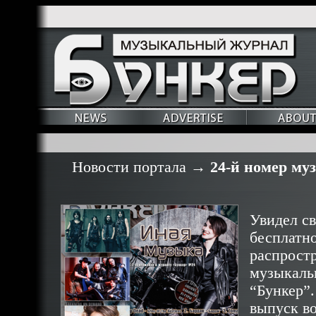
Новости портала
→
24-й номер му
Увидел с
бесплатно
распрост
музыкаль
“Бункер”. 
выпуск в