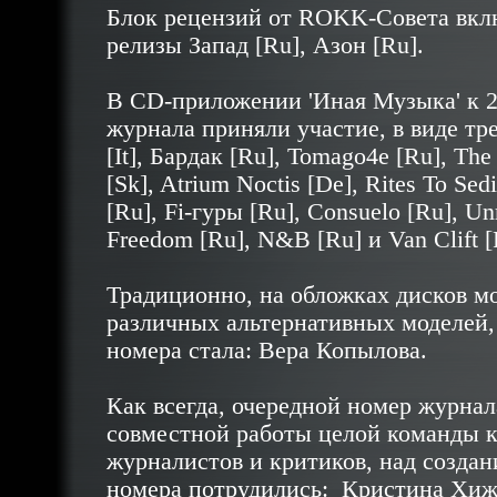
Блок рецензий от ROKK-Cовета вкл
релизы Запад [Ru], Азон [Ru].
В CD-приложении 'Иная Музыка' к 
журнала приняли участие, в виде тр
[It], Бардак [Ru], Tomago4e [Ru], The
[Sk], Atrium Noctis [De], Rites To Sedi
[Ru], Fi-гуры [Ru], Consuelo [Ru], Un
Freedom [Ru], N&B [Ru] и Van Clift [
Традиционно, на обложках дисков м
различных альтернативных моделей,
номера стала: Вера Копылова.
Как всегда, очередной номер журнала
совместной работы целой команды к
журналистов и критиков, над создан
номера потрудились: Кристина Хиж