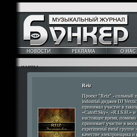
ЧАРТЫ
Reiz
Проект "Reiz" - сольный 
industrial-диджея DJ Verzi
принимал участие в таких
«Cutoff:Sky», «R.I.S.H.» и 
настоящее время, помимо 
принимает участие в моск
experimental metal группе 
качестве электронщика и