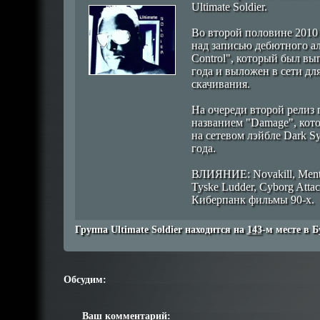
Ultimate Soldier.
Во второй половине 2010 
над записью дебютного а
Control", который был в
года и выложен в сети дл
скачивания.
На очереди второй релиз 
названием "Damage", кот
на сетевом лэйбле Dark Sy
года.
ВЛИЯНИЕ: Novakill, Mental
Tyske Ludder, Cyborg Attac
Киберпанк фильмы 90-х.
Группа Ultimate Soldier находится на
143
-м месте в Б
Обсудим:
Ваш комментарий: