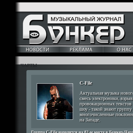
ЧАРТЫ
C-File
Актуальная музыка нового
смесь электроники, взры
провокационных текстов 
шоу - такой знают группу 
многочисленные поклонни
на Западе.
Группа C-File находится на
82
-м месте в Бункер-Чарт