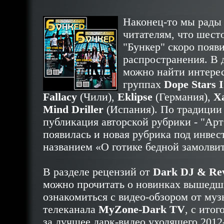
Наконец-то мы рады
читателям, что шест
"Бункер" скоро появи
распространения. В 
можно найти интерес
группах
Dope Stars I
Fallacy
(Чили),
Eklipse
(Германия),
X
Mind Driller
(Испания). По традиции
публикация авторской рубрики - "Арт
появилась и новая рубрика под инве
названием «О готике бедной замолвите
В разделе рецензий от
Dark DJ & Rev
можно прочитать о новинках вышедш
ознакомиться с видео-обзором от му
телеканала
MyZone-Dark TV
, с ито
за лучшее дарк-видео уходящего 2012-г