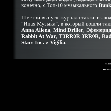
конечно, с Топ-10 музыкального
Bunk
Шестой выпуск журнала также включ
"Иная Музыка", в который вошли так
Anna Aliena
,
Mind Driller
,
Эфемерид
Rabbit At War
,
T3RR0R 3RR0R
,
Rad
Stars Inc.
и
Vigilia
.
© 20
Полит